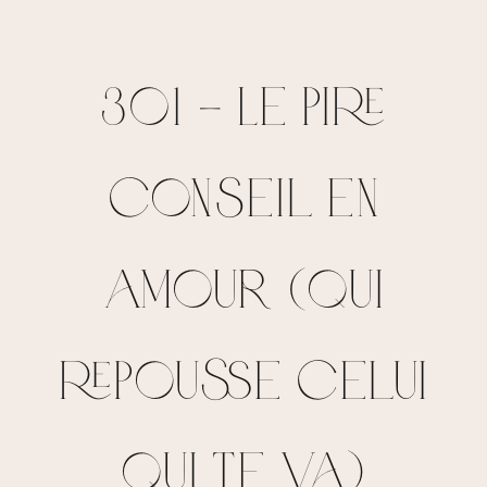
301 – Le pire
conseil en
amour (qui
repousse celui
qui te va)