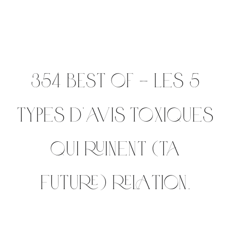
354 BEST OF – Les 5
types d’avis toxiques
qui ruinent (ta
future) relation.